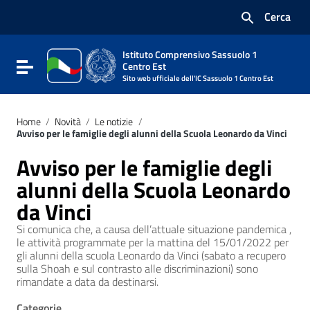
Vai ai contenuti
Cerca
Vai al menu di navigazione
Vai al footer
Istituto Comprensivo Sassuolo 1
Attiva / disattiva la navigazione
Centro Est
Sito web ufficiale dell'IC Sassuolo 1 Centro Est
Home
/
Novità
/
Le notizie
/
Avviso per le famiglie degli alunni della Scuola Leonardo da Vinci
Avviso per le famiglie degli
alunni della Scuola Leonardo
da Vinci
Si comunica che, a causa dell’attuale situazione pandemica ,
le attività programmate per la mattina del 15/01/2022 per
gli alunni della scuola Leonardo da Vinci (sabato a recupero
sulla Shoah e sul contrasto alle discriminazioni) sono
rimandate a data da destinarsi.
Categorie