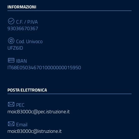
INFORMAZIONI
C.F. / P.IVA
93036670367
Cod. Univoco
UFZ6ID
IBAN
IT68E0503467010000000015950
POSTA ELETTRONICA
PEC
moic83000c@pec.istruzione.it
Email
moic83000c@istruzione.it