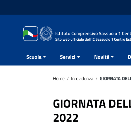
Vai ai contenuti
Vai al menu di navigazione
Vai al footer
Istituto Comprensivo Sassuolo 1 Cent
Sito web ufficiale dell'IC Sassuolo 1 Centro Es
Scuola
Servizi
Novità
D
Home
/
In evidenza
/
GIORNATA DEL
GIORNATA DEL
2022