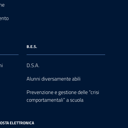
one
ento
B.E.S.
ni
D.S.A.
Alunni diversamente abili
Prevenzione e gestione delle “crisi
comportamentali” a scuola
OSTA ELETTRONICA