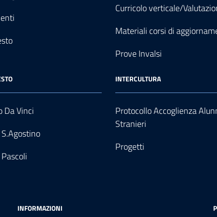
Curricolo verticale/Valutazi
enti
Materiali corsi di aggiornam
esto
Prove Invalsi
ESTO
INTERCULTURA
 Da Vinci
Protocollo Accoglienza Alun
Stranieri
 S.Agostino
Progetti
 Pascoli
INFORMAZIONI
P