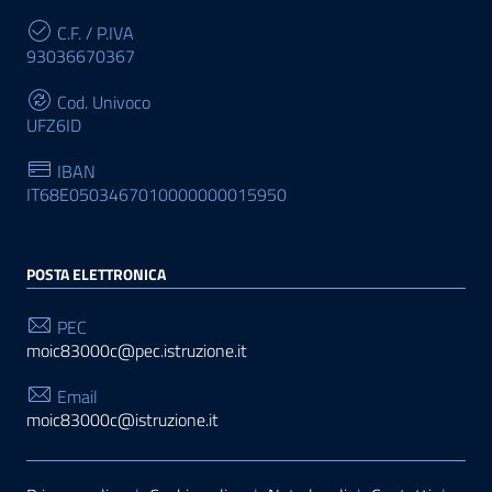
C.F. / P.IVA
93036670367
Cod. Univoco
UFZ6ID
IBAN
IT68E0503467010000000015950
POSTA ELETTRONICA
PEC
moic83000c@pec.istruzione.it
Email
moic83000c@istruzione.it