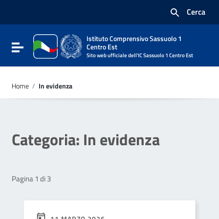
Vai ai contenuti
Cerca
Vai al menu di navigazione
Vai al footer
Istituto Comprensivo Sassuolo 1
Attiva / disattiva la navigazione
Centro Est
Sito web ufficiale dell'IC Sassuolo 1 Centro Est
Home
/
In evidenza
Categoria:
In evidenza
Pagina 1 di 3
11 MARZO 2026