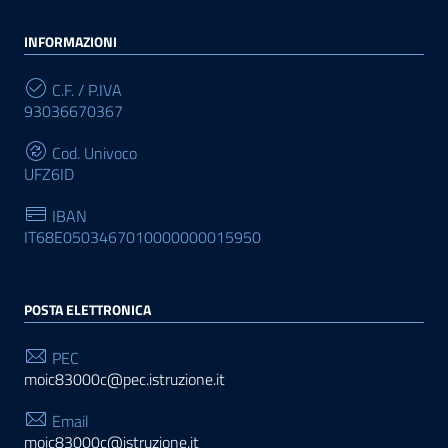
INFORMAZIONI
C.F. / P.IVA
93036670367
Cod. Univoco
UFZ6ID
IBAN
IT68E0503467010000000015950
POSTA ELETTRONICA
PEC
moic83000c@pec.istruzione.it
Email
moic83000c@istruzione.it