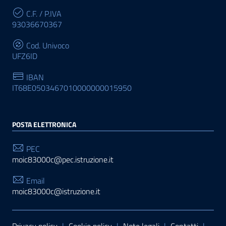
C.F. / P.IVA
93036670367
Cod. Univoco
UFZ6ID
IBAN
IT68E0503467010000000015950
POSTA ELETTRONICA
PEC
moic83000c@pec.istruzione.it
Email
moic83000c@istruzione.it
Sezione Link Utili
Privacy policy
|
Cookie policy
|
Note legali
|
Contatti
|