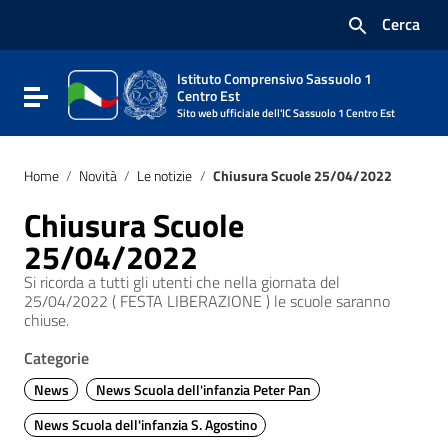
Vai ai contenuti
Cerca
Vai al menu di navigazione
Vai al footer
Istituto Comprensivo Sassuolo 1
Attiva / disattiva la navigazione
Centro Est
Sito web ufficiale dell'IC Sassuolo 1 Centro Est
Home
/
Novità
/
Le notizie
/
Chiusura Scuole 25/04/2022
Chiusura Scuole
25/04/2022
Si ricorda a tutti gli utenti che nella giornata del
25/04/2022 ( FESTA LIBERAZIONE ) le scuole saranno
chiuse.
Categorie
News
News Scuola dell'infanzia Peter Pan
News Scuola dell'infanzia S. Agostino