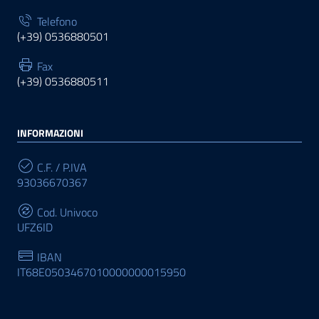
Telefono
(+39) 0536880501
Fax
(+39) 0536880511
INFORMAZIONI
C.F. / P.IVA
93036670367
Cod. Univoco
UFZ6ID
IBAN
IT68E0503467010000000015950