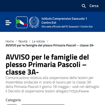
Vai ai contenuti
Cerca
Vai al menu di navigazione
Vai al footer
Istituto Comprensivo Sassuolo 1
Attiva / disattiva la navigazione
Centro Est
Sito web ufficiale dell'IC Sassuolo 1 Centro Est
Home
/
Novità
/
Le notizie
/
AVVISO per le famiglie del plesso Primaria Pascoli – classe 3A-
AVVISO per le famiglie del
plesso Primaria Pascoli –
classe 3A-
Comunicazione relativa alla sospensione delle lezioni per
Assemblea sindacale in orario di lavoro per la classe 3A
della Primaria Pascoli il giorno 18 maggio– vedi nel dettaglio
il Decreto di sospensione lezioni allegato https://www.
Categorie