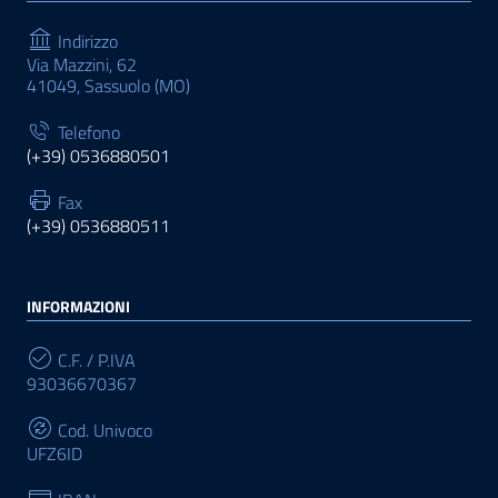
Indirizzo
Via Mazzini, 62
41049, Sassuolo (MO)
Telefono
(+39) 0536880501
Fax
(+39) 0536880511
INFORMAZIONI
C.F. / P.IVA
93036670367
Cod. Univoco
UFZ6ID