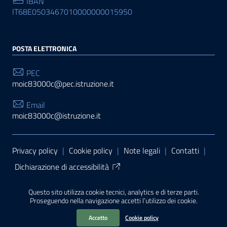
IBAN
IT68E0503467010000000015950
POSTA ELETTRONICA
PEC
moic83000c@pec.istruzione.it
Email
moic83000c@istruzione.it
Sezione Link Utili
Privacy policy
|
Cookie policy
|
Note legali
|
Contatti
|
Dichiarazione di accessibilità
Tema grafico
ItaliaWP2
| Basato sul
Prototipo per siti
Questo sito utilizza cookie tecnici, analytics e di terze parti.
PA di AgID
| Realizzato con
WordPress
da
Proseguendo nella navigazione accetti l’utilizzo dei cookie.
Mediasoft
s
Accetto
Cookie policy