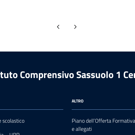
Pagina precedente
Pagina successiva
ituto Comprensivo Sassuolo 1 Ce
ALTRO
e scolastico
Piano dell’Offerta Formativ
e allegati
ia – URP