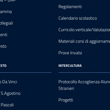
Regolamenti
gramma
Calendario scolastico
llegiali
Curricolo verticale/Valutazi
enti
Materiali corsi di aggiornam
esto
Prove Invalsi
ESTO
INTERCULTURA
 Da Vinci
Protocollo Accoglienza Alun
Stranieri
 S.Agostino
Progetti
 Pascoli