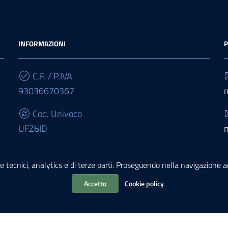
INFORMAZIONI
P
C.F. / P.IVA
93036670367
Cod. Univoco
UFZ6ID
IBAN
e tecnici, analytics e di terze parti. Proseguendo nella navigazione acc
IT68E0503467010000000015950
Accetto
Cookie policy