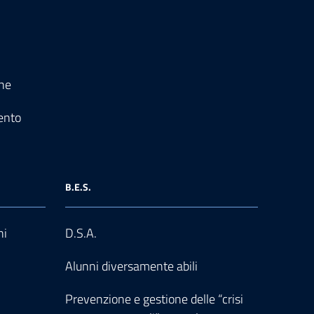
one
ento
B.E.S.
ni
D.S.A.
Alunni diversamente abili
Prevenzione e gestione delle “crisi