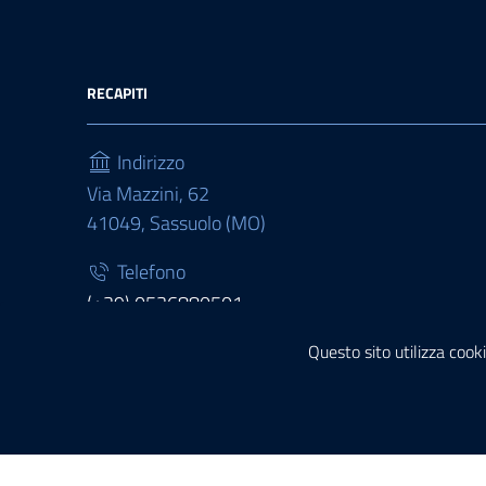
RECAPITI
Indirizzo
Via Mazzini, 62
41049, Sassuolo (MO)
Telefono
(+39) 0536880501
Fax
Questo sito utilizza cooki
(+39) 0536880511