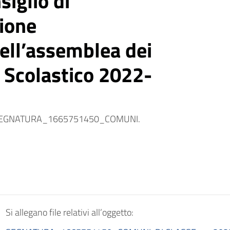
siglio di
ione
ell’assemblea dei
 Scolastico 2022-
etto: SEGNATURA_1665751450_COMUNI.
Si allegano file relativi all’oggetto: