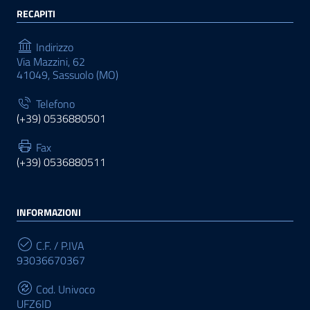
RECAPITI
Indirizzo
Via Mazzini, 62
41049, Sassuolo (MO)
Telefono
(+39) 0536880501
Fax
(+39) 0536880511
INFORMAZIONI
C.F. / P.IVA
93036670367
Cod. Univoco
UFZ6ID