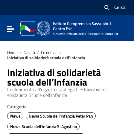
Vai ai contenuti
Cerca
Vai al menu di navigazione
Vai al footer
Istituto Comprensivo Sassuolo 1
Attiva / disattiva la navigazione
Centro Est
Sito web ufficiale dell'IC Sassuolo 1 Centro Est
Home
/
Novità
/
Le notizie
/
Iniziativa di solidarietà scuola dell’Infanzia
Iniziativa di solidarietà
scuola dell’Infanzia
In riferimento all’oggetto, si allega file: Iniziative di
solidarietà Scuole dell’Infanzia
Categorie
News
News Scuola dell'infanzia Peter Pan
News Scuola dell'infanzia S. Agostino