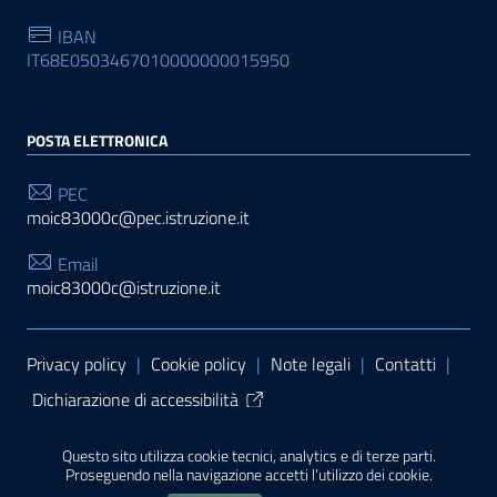
IBAN
IT68E0503467010000000015950
POSTA ELETTRONICA
PEC
moic83000c@pec.istruzione.it
Email
moic83000c@istruzione.it
Sezione Link Utili
Privacy policy
|
Cookie policy
|
Note legali
|
Contatti
|
Dichiarazione di accessibilità
Tema grafico
ItaliaWP2
| Basato sul
Prototipo per siti
Questo sito utilizza cookie tecnici, analytics e di terze parti.
PA di AgID
| Realizzato con
WordPress
da
Proseguendo nella navigazione accetti l’utilizzo dei cookie.