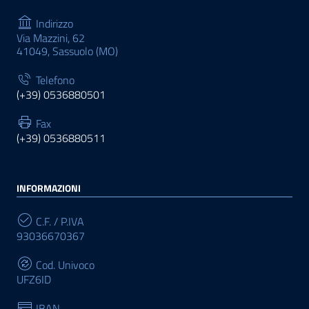
Indirizzo
Via Mazzini, 62
41049, Sassuolo (MO)
Telefono
(+39) 0536880501
Fax
(+39) 0536880511
INFORMAZIONI
C.F. / P.IVA
93036670367
Cod. Univoco
UFZ6ID
IBAN