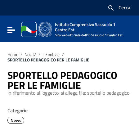
Vai ai contenuti
Cerca
Vai al menu di navigazione
Vai al footer
Istituto Comprensivo Sassuolo 1
Attiva / disattiva la navigazione
Centro Est
Sito web ufficiale dell'IC Sassuolo 1 Centro Est
Home
/
Novità
/
Le notizie
/
SPORTELLO PEDAGOGICO PER LE FAMIGLIE
SPORTELLO PEDAGOGICO
PER LE FAMIGLIE
In riferimento all’oggetto, si allega file: sportello pedagogico
Categorie
News