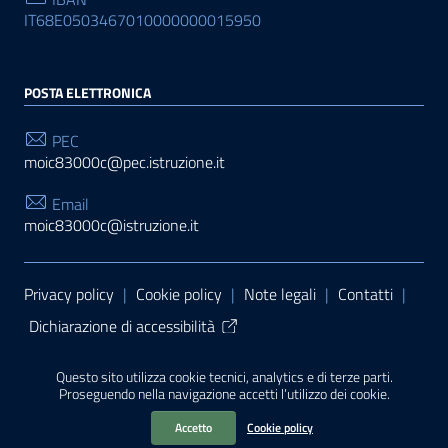
IT68E0503467010000000015950
POSTA ELETTRONICA
PEC
moic83000c@pec.istruzione.it
Email
moic83000c@istruzione.it
Sezione Link Utili
Privacy policy
|
Cookie policy
|
Note legali
|
Contatti
|
Dichiarazione di accessibilità
Tema grafico
ItaliaWP2
| Basato sul
Prototipo per siti
Questo sito utilizza cookie tecnici, analytics e di terze parti.
PA di AgID
| Realizzato con
WordPress
da
Proseguendo nella navigazione accetti l’utilizzo dei cookie.
Mediasoft
s
Accetto
Cookie policy