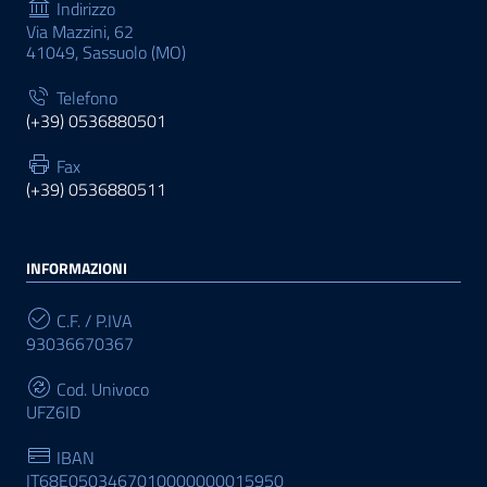
Indirizzo
Via Mazzini, 62
41049, Sassuolo (MO)
Telefono
(+39) 0536880501
Fax
(+39) 0536880511
INFORMAZIONI
C.F. / P.IVA
93036670367
Cod. Univoco
UFZ6ID
IBAN
IT68E0503467010000000015950