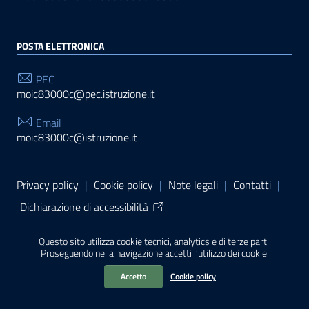
POSTA ELETTRONICA
PEC
moic83000c@pec.istruzione.it
Email
moic83000c@istruzione.it
Sezione Link Utili
Privacy policy
|
Cookie policy
|
Note legali
|
Contatti
|
Dichiarazione di accessibilità
Tema grafico
ItaliaWP2
| Basato sul
Prototipo per siti
Questo sito utilizza cookie tecnici, analytics e di terze parti.
PA di AgID
| Realizzato con
WordPress
da
Proseguendo nella navigazione accetti l’utilizzo dei cookie.
Mediasoft
s
Accetto
Cookie policy