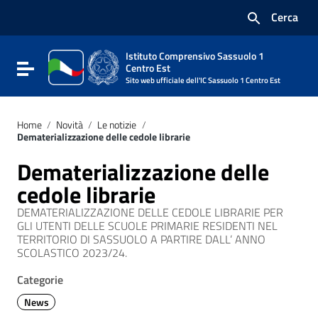
Vai ai contenuti
Cerca
Vai al menu di navigazione
Vai al footer
Istituto Comprensivo Sassuolo 1
Attiva / disattiva la navigazione
Centro Est
Sito web ufficiale dell'IC Sassuolo 1 Centro Est
Home
/
Novità
/
Le notizie
/
Dematerializzazione delle cedole librarie
Dematerializzazione delle
cedole librarie
DEMATERIALIZZAZIONE DELLE CEDOLE LIBRARIE PER
GLI UTENTI DELLE SCUOLE PRIMARIE RESIDENTI NEL
TERRITORIO DI SASSUOLO A PARTIRE DALL’ ANNO
SCOLASTICO 2023/24.
Categorie
News