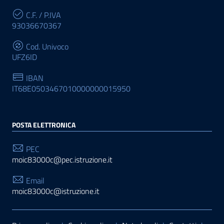
C.F. / P.IVA
93036670367
Cod. Univoco
UFZ6ID
IBAN
IT68E0503467010000000015950
POSTA ELETTRONICA
PEC
moic83000c@pec.istruzione.it
Email
moic83000c@istruzione.it