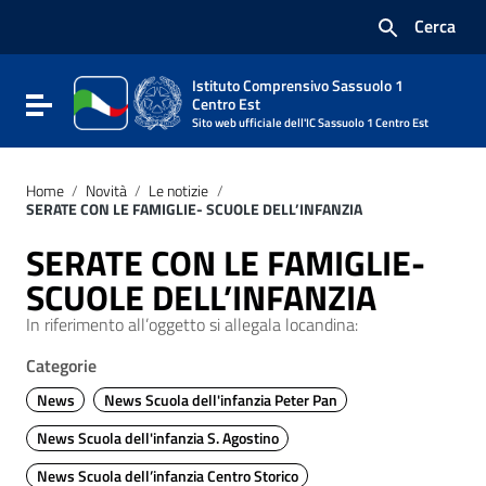
Vai ai contenuti
Cerca
Vai al menu di navigazione
Vai al footer
Istituto Comprensivo Sassuolo 1
Attiva / disattiva la navigazione
Centro Est
Sito web ufficiale dell'IC Sassuolo 1 Centro Est
Home
/
Novità
/
Le notizie
/
SERATE CON LE FAMIGLIE- SCUOLE DELL’INFANZIA
SERATE CON LE FAMIGLIE-
SCUOLE DELL’INFANZIA
In riferimento all’oggetto si allegala locandina:
Categorie
News
News Scuola dell'infanzia Peter Pan
News Scuola dell'infanzia S. Agostino
News Scuola dell’infanzia Centro Storico