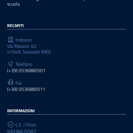
scuola
RECAPITI
Indirizzo
Via Mazzini, 62
41049, Sassuolo (MO)
Telefono
(+39) 0536880501
Fax
(+39) 0536880511
INFORMAZIONI
C.F. / P.IVA
93036670367