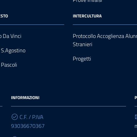
ESTO
INTERCULTURA
 Da Vinci
Protocollo Accoglienza Alun
Stranieri
 S.Agostino
Progetti
 Pascoli
INFORMAZIONI
P
C.F. / P.IVA
93036670367