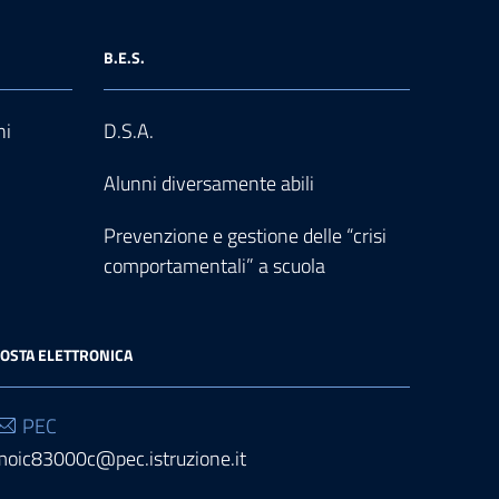
B.E.S.
ni
D.S.A.
Alunni diversamente abili
Prevenzione e gestione delle “crisi
comportamentali” a scuola
OSTA ELETTRONICA
PEC
moic83000c@pec.istruzione.it