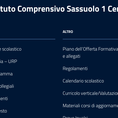
ituto Comprensivo Sassuolo 1 Ce
ALTRO
e scolastico
Piano dell’Offerta Formativ
e allegati
ia – URP
Regolamenti
gramma
Calendario scolastico
llegiali
Curricolo verticale/Valutazi
enti
Materiali corsi di aggiornam
esto
Prove Invalsi