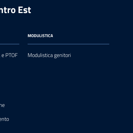
ntro Est
MODULISTICA
a e PTOF
Modulistica genitori
one
ento