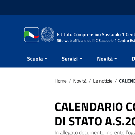
Vai ai contenuti
Vai al menu di navigazione
Vai al footer
Istituto Comprensivo Sassuolo 1 Cent
Sito web ufficiale dell'IC Sassuolo 1 Centro Es
Scuola
Servizi
Novità
D
Home
/
Novità
/
Le notizie
/
CALEND
CALENDARIO C
DI STATO A.S.
In allegato documento inerente l’og