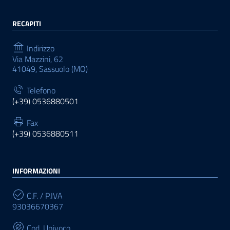
RECAPITI
Indirizzo
Via Mazzini, 62
41049, Sassuolo (MO)
Telefono
(+39) 0536880501
Fax
(+39) 0536880511
INFORMAZIONI
C.F. / P.IVA
93036670367
Cod. Univoco