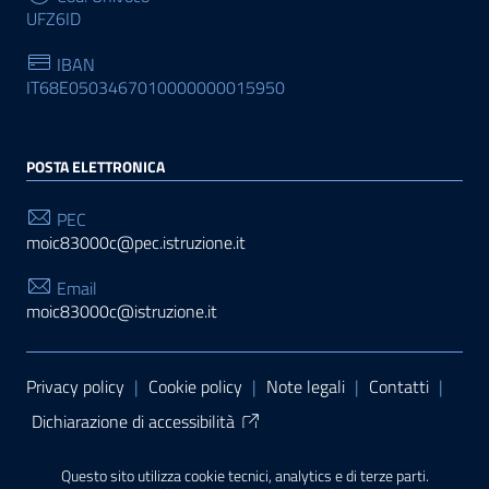
UFZ6ID
IBAN
IT68E0503467010000000015950
POSTA ELETTRONICA
PEC
moic83000c@pec.istruzione.it
Email
moic83000c@istruzione.it
Sezione Link Utili
Privacy policy
|
Cookie policy
|
Note legali
|
Contatti
|
Dichiarazione di accessibilità
Tema grafico
ItaliaWP2
| Basato sul
Prototipo per siti
Questo sito utilizza cookie tecnici, analytics e di terze parti.