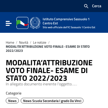
Vai ai contenuti
Cerca
Vai al menu di navigazione
Vai al footer
Istituto Comprensivo Sassuolo 1
Attiva / disattiva la navigazione
Centro Est
Sito web ufficiale dell'IC Sassuolo 1 Centro Est
Home
/
Novità
/
Le notizie
/
MODALITA’ATTRIBUZIONE VOTO FINALE- ESAME DI STATO
2022/2023
MODALITA’ATTRIBUZIONE
VOTO FINALE- ESAME DI
STATO 2022/2023
In allegato documento inerente l’oggetto……
Categorie
News
News Scuola Secondaria I grado Da Vinci