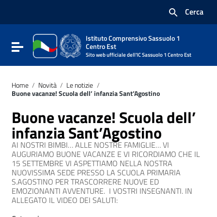
Vai ai contenuti
Cerca
Vai al menu di navigazione
Vai al footer
Istituto Comprensivo Sassuolo 1
Attiva / disattiva la navigazione
Centro Est
Sito web ufficiale dell'IC Sassuolo 1 Centro Est
Home
/
Novità
/
Le notizie
/
Buone vacanze! Scuola dell’ infanzia Sant’Agostino
Buone vacanze! Scuola dell’
infanzia Sant’Agostino
AI NOSTRI BIMBI… ALLE NOSTRE FAMIGLIE… VI
AUGURIAMO BUONE VACANZE E VI RICORDIAMO CHE IL
15 SETTEMBRE VI ASPETTIAMO NELLA NOSTRA
NUOVISSIMA SEDE PRESSO LA SCUOLA PRIMARIA
S.AGOSTINO PER TRASCORRERE NUOVE ED
EMOZIONANTI AVVENTURE. I VOSTRI INSEGNANTI. IN
ALLEGATO IL VIDEO DEI SALUTI: