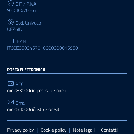
C.F. / P.IVA
93036670367
Cod. Univoco
UFZ6ID
IBAN
IT68E0503467010000000015950
POSTA ELETTRONICA
PEC
moic83000c@pec.istruzione.it
Email
moic83000c@istruzione.it
Sezione Link Utili
Privacy policy
|
Cookie policy
|
Note legali
|
Contatti
|