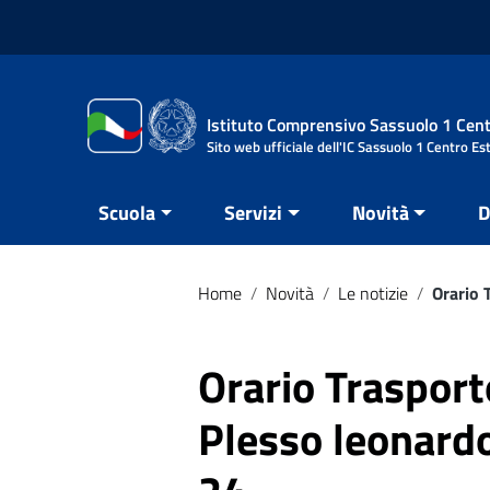
Vai ai contenuti
Vai al menu di navigazione
Vai al footer
Istituto Comprensivo Sassuolo 1 Cent
Sito web ufficiale dell'IC Sassuolo 1 Centro Es
Scuola
Servizi
Novità
D
Home
/
Novità
/
Le notizie
/
Orario 
Orario Trasport
Plesso leonardo