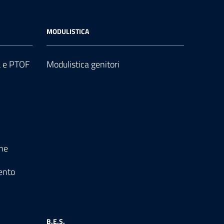
MODULISTICA
a e PTOF
Modulistica genitori
one
ento
B.E.S.