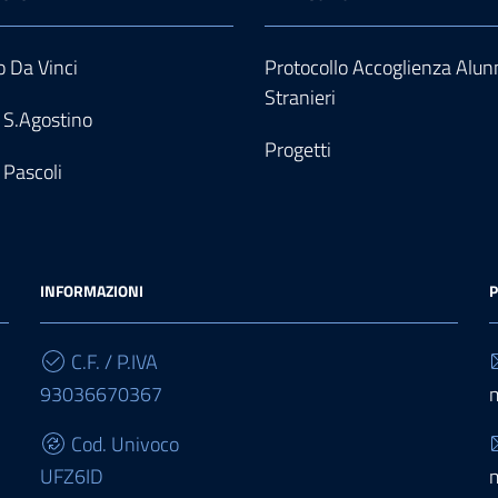
 Da Vinci
Protocollo Accoglienza Alun
Stranieri
 S.Agostino
Progetti
 Pascoli
INFORMAZIONI
P
C.F. / P.IVA
93036670367
Cod. Univoco
UFZ6ID