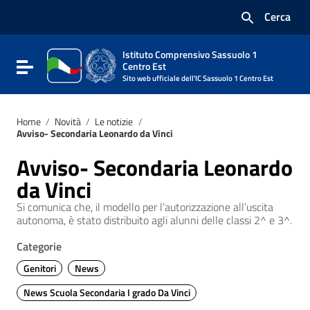
Vai ai contenuti
Cerca
Vai al menu di navigazione
Vai al footer
Istituto Comprensivo Sassuolo 1
Attiva / disattiva la navigazione
Centro Est
Sito web ufficiale dell'IC Sassuolo 1 Centro Est
Home
/
Novità
/
Le notizie
/
Avviso- Secondaria Leonardo da Vinci
Avviso- Secondaria Leonardo
da Vinci
Si comunica che, il modello per l’autorizzazione all’uscita
autonoma, è stato distribuito agli alunni delle classi 2^ e 3^.
Categorie
Genitori
News
News Scuola Secondaria I grado Da Vinci