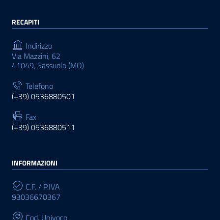
RECAPITI
Indirizzo
Via Mazzini, 62
41049, Sassuolo (MO)
Telefono
(+39) 0536880501
Fax
(+39) 0536880511
INFORMAZIONI
C.F. / P.IVA
93036670367
Cod. Univoco