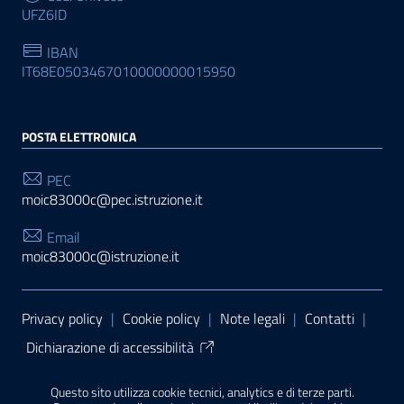
UFZ6ID
IBAN
IT68E0503467010000000015950
POSTA ELETTRONICA
PEC
moic83000c@pec.istruzione.it
Email
moic83000c@istruzione.it
Sezione Link Utili
Privacy policy
|
Cookie policy
|
Note legali
|
Contatti
|
Dichiarazione di accessibilità
Tema grafico
ItaliaWP2
| Basato sul
Prototipo per siti
Questo sito utilizza cookie tecnici, analytics e di terze parti.