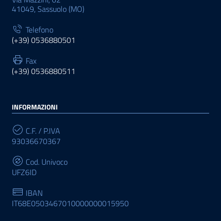
41049, Sassuolo (MO)
Telefono
(+39) 0536880501
Fax
(+39) 0536880511
INFORMAZIONI
C.F. / P.IVA
93036670367
Cod. Univoco
UFZ6ID
IBAN
IT68E0503467010000000015950