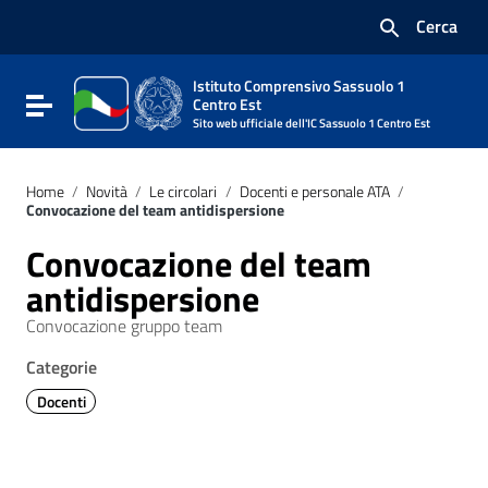
Vai ai contenuti
Cerca
Vai al menu di navigazione
Vai al footer
Istituto Comprensivo Sassuolo 1
Attiva / disattiva la navigazione
Centro Est
Sito web ufficiale dell'IC Sassuolo 1 Centro Est
Home
/
Novità
/
Le circolari
/
Docenti e personale ATA
/
Convocazione del team antidispersione
Convocazione del team
antidispersione
Convocazione gruppo team
Categorie
Docenti