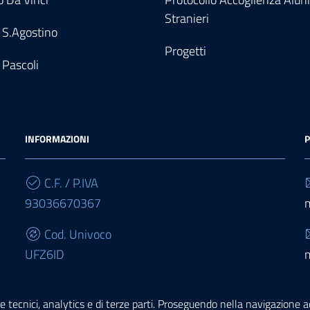
Stranieri
 S.Agostino
Progetti
 Pascoli
INFORMAZIONI
P
C.F. / P.IVA
93036670367
Cod. Univoco
UFZ6ID
IBAN
e tecnici, analytics e di terze parti. Proseguendo nella navigazione acc
IT68E0503467010000000015950