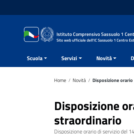
Vai ai contenuti
Vai al menu di navigazione
Vai al footer
Istituto Comprensivo Sassuolo 1 Cent
Sito web ufficiale dell'IC Sassuolo 1 Centro Es
Scuola
Servizi
Novità
D
Home
/
Novità
/
Disposizione orario 
Disposizione ora
straordinario
Disposizione orario di servizio del