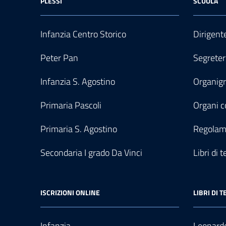
PLESSI
SCUOLA
Infanzia Centro Storico
Dirigent
Peter Pan
Segreter
Infanzia S. Agostino
Organi
Primaria Pascoli
Organi co
Primaria S. Agostino
Regolam
Secondaria I grado Da Vinci
Libri di t
ISCRIZIONI ONLINE
LIBRI DI T
Infanzia
Leonardo