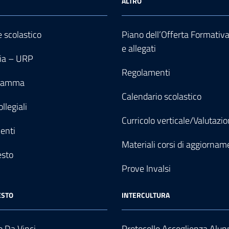
ALTRO
e scolastico
Piano dell’Offerta Formativ
e allegati
ia – URP
Regolamenti
gramma
Calendario scolastico
llegiali
Curricolo verticale/Valutazi
enti
Materiali corsi di aggiornam
esto
Prove Invalsi
ESTO
INTERCULTURA
 Da Vinci
Protocollo Accoglienza Alun