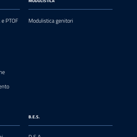
MODULISTICA
a e PTOF
Modulistica genitori
one
ento
B.E.S.
ni
D.S.A.