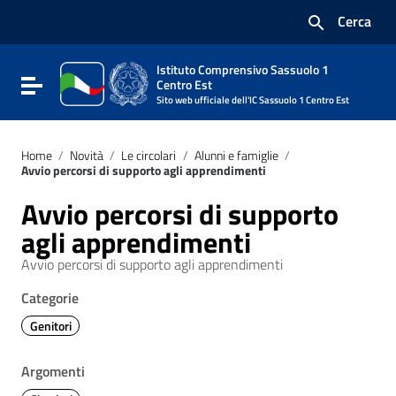
Vai ai contenuti
Cerca
Vai al menu di navigazione
Vai al footer
Istituto Comprensivo Sassuolo 1
Attiva / disattiva la navigazione
Centro Est
Sito web ufficiale dell'IC Sassuolo 1 Centro Est
Home
/
Novità
/
Le circolari
/
Alunni e famiglie
/
Avvio percorsi di supporto agli apprendimenti
Avvio percorsi di supporto
agli apprendimenti
Avvio percorsi di supporto agli apprendimenti
Categorie
Genitori
Argomenti