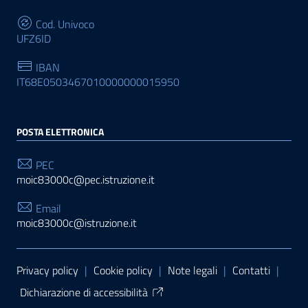
Cod. Univoco
UFZ6ID
IBAN
IT68E0503467010000000015950
POSTA ELETTRONICA
PEC
moic83000c@pec.istruzione.it
Email
moic83000c@istruzione.it
Sezione Link Utili
Privacy policy
|
Cookie policy
|
Note legali
|
Contatti
|
Dichiarazione di accessibilità