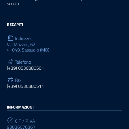
scuola
RECAPITI
Indirizzo
Via Mazzini, 62
41049, Sassuolo (MO)
Telefono
(+39) 0536880501
Fax
(+39) 0536880511
INFORMAZIONI
C.F. / P.IVA
93036670367