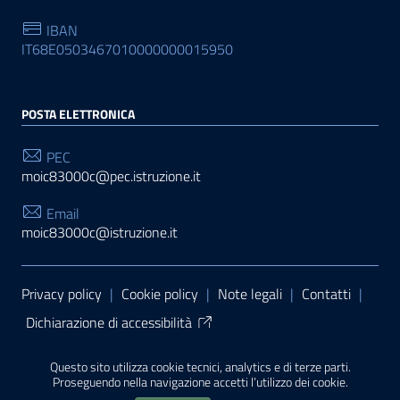
IBAN
IT68E0503467010000000015950
POSTA ELETTRONICA
PEC
moic83000c@pec.istruzione.it
Email
moic83000c@istruzione.it
Sezione Link Utili
Privacy policy
|
Cookie policy
|
Note legali
|
Contatti
|
Dichiarazione di accessibilità
Tema grafico
ItaliaWP2
| Basato sul
Prototipo per siti
Questo sito utilizza cookie tecnici, analytics e di terze parti.
PA di AgID
| Realizzato con
WordPress
da
Proseguendo nella navigazione accetti l’utilizzo dei cookie.