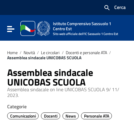
Vai ai contenuti
Cerca
Vai al menu di navigazione
Vai al footer
Istituto Comprensivo Sassuolo 1
Attiva / disattiva la navigazione
Centro Est
Sito web ufficiale dell'IC Sassuolo 1 Centro Est
Home
/
Novità
/
Le circolari
/
Docenti e personale ATA
/
Assemblea sindacale UNICOBAS SCUOLA
Assemblea sindacale
UNICOBAS SCUOLA
Assemblea sindacale on line UNICOBAS SCUOLA 9/ 11/
2023.
Categorie
Comunicazioni
Docenti
News
Personale ATA