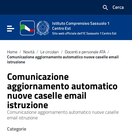
Vai ai contenuti
Cerca
Vai al menu di navigazione
Vai al footer
Istituto Comprensivo Sassuolo 1
Attiva / disattiva la navigazione
Centro Est
Sito web ufficiale dell'IC Sassuolo 1 Centro Est
Home
/
Novità
/
Le circolari
/
Docenti e personale ATA
/
Comunicazione aggiornamento automatico nuove caselle email
istruzione
Comunicazione
aggiornamento automatico
nuove caselle email
istruzione
Comunicazione aggiornamento automatico nuove caselle
email istruzione
Categorie