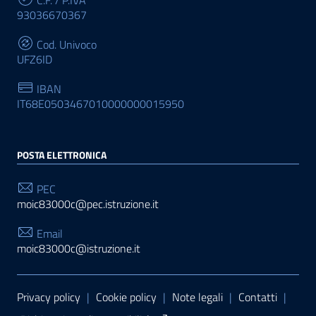
C.F. / P.IVA
93036670367
Cod. Univoco
UFZ6ID
IBAN
IT68E0503467010000000015950
POSTA ELETTRONICA
PEC
moic83000c@pec.istruzione.it
Email
moic83000c@istruzione.it
Sezione Link Utili
Privacy policy
|
Cookie policy
|
Note legali
|
Contatti
|