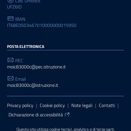
Cod. Univoco
UFZ6ID
IBAN
IT68E0503467010000000015950
POSTA ELETTRONICA
PEC
moic83000c@pec.istruzione.it
Email
moic83000c@istruzione.it
Sezione Link Utili
Privacy policy
|
Cookie policy
|
Note legali
|
Contatti
|
Dichiarazione di accessibilità
Tema grafico
ItaliaWP2
| Basato sul
Prototipo per siti
Questo sito utilizza cookie tecnici, analytics e di terze parti.