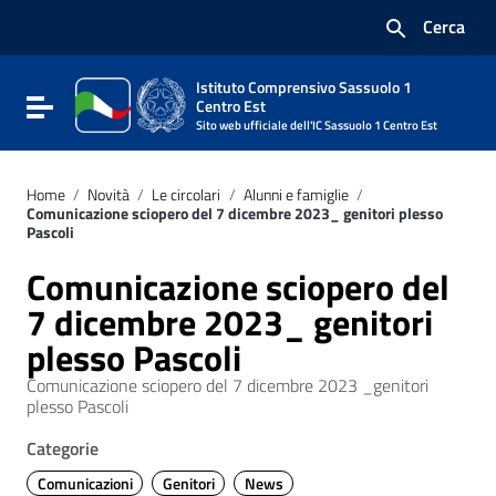
Vai ai contenuti
Cerca
Vai al menu di navigazione
Vai al footer
Istituto Comprensivo Sassuolo 1
Attiva / disattiva la navigazione
Centro Est
Sito web ufficiale dell'IC Sassuolo 1 Centro Est
Home
/
Novità
/
Le circolari
/
Alunni e famiglie
/
Comunicazione sciopero del 7 dicembre 2023_ genitori plesso
Pascoli
Comunicazione sciopero del
7 dicembre 2023_ genitori
plesso Pascoli
Comunicazione sciopero del 7 dicembre 2023 _genitori
plesso Pascoli
Categorie
Comunicazioni
Genitori
News