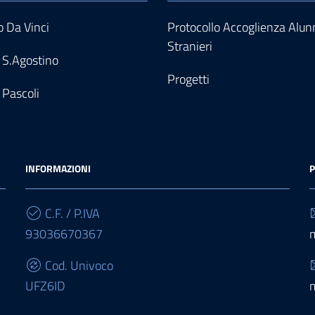
 Da Vinci
Protocollo Accoglienza Alun
Stranieri
 S.Agostino
Progetti
 Pascoli
INFORMAZIONI
P
C.F. / P.IVA
93036670367
Cod. Univoco
UFZ6ID