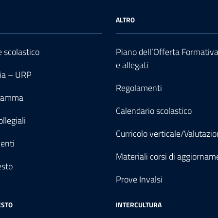
ALTRO
e scolastico
Piano dell’Offerta Formativ
e allegati
ia – URP
Regolamenti
gramma
Calendario scolastico
llegiali
Curricolo verticale/Valutazi
enti
Materiali corsi di aggiornam
esto
Prove Invalsi
ESTO
INTERCULTURA