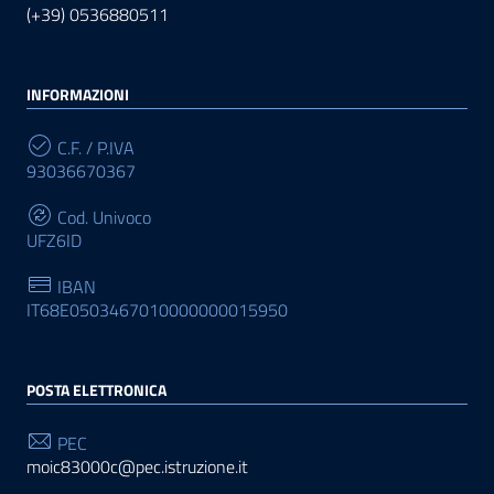
(+39) 0536880511
INFORMAZIONI
C.F. / P.IVA
93036670367
Cod. Univoco
UFZ6ID
IBAN
IT68E0503467010000000015950
POSTA ELETTRONICA
PEC
moic83000c@pec.istruzione.it