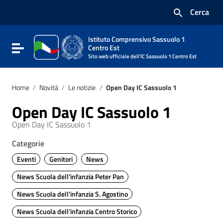
Vai ai contenuti
Cerca
Vai al menu di navigazione
Vai al footer
Istituto Comprensivo Sassuolo 1
Attiva / disattiva la navigazione
Centro Est
Sito web ufficiale dell'IC Sassuolo 1 Centro Est
Home
/
Novità
/
Le notizie
/
Open Day IC Sassuolo 1
Open Day IC Sassuolo 1
Open Day IC Sassuolo 1
Categorie
Eventi
Genitori
News
News Scuola dell'infanzia Peter Pan
News Scuola dell'infanzia S. Agostino
News Scuola dell’infanzia Centro Storico