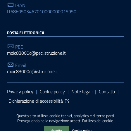
IBAN
IT68E0503467010000000015950
POSTA ELETTRONICA
PEC
moic83000c@pec.istruzione.it
Email
moic83000c@istruzione.it
Sezione Link Utili
Privacy policy
|
Cookie policy
|
Note legali
|
Contatti
|
Dichiarazione di accessibilità
Tema grafico
ItaliaWP2
| Basato sul
Prototipo per siti
Questo sito utilizza cookie tecnici, analytics e di terze parti.
PA di AgID
| Realizzato con
WordPress
da
Proseguendo nella navigazione accetti l’utilizzo dei cookie.
Mediasoft
s
Accetto
Cookie policy