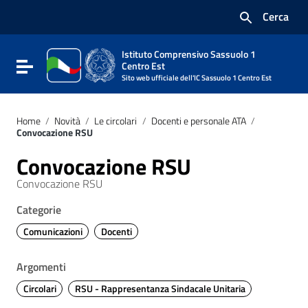
Vai ai contenuti
Cerca
Vai al menu di navigazione
Vai al footer
Istituto Comprensivo Sassuolo 1
Attiva / disattiva la navigazione
Centro Est
Sito web ufficiale dell'IC Sassuolo 1 Centro Est
Home
/
Novità
/
Le circolari
/
Docenti e personale ATA
/
Convocazione RSU
Convocazione RSU
Convocazione RSU
Categorie
Comunicazioni
Docenti
Argomenti
Circolari
RSU - Rappresentanza Sindacale Unitaria