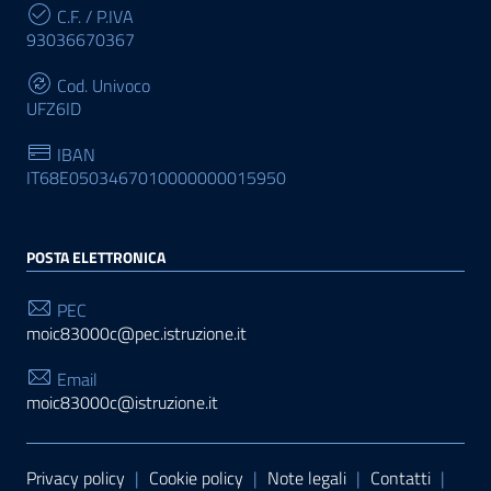
C.F. / P.IVA
93036670367
Cod. Univoco
UFZ6ID
IBAN
IT68E0503467010000000015950
POSTA ELETTRONICA
PEC
moic83000c@pec.istruzione.it
Email
moic83000c@istruzione.it
Sezione Link Utili
Privacy policy
|
Cookie policy
|
Note legali
|
Contatti
|