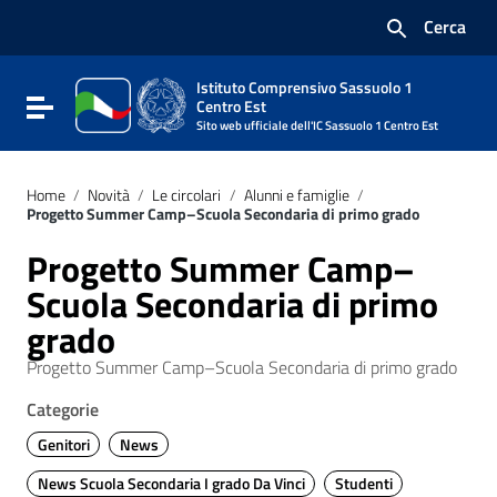
Vai ai contenuti
Cerca
Vai al menu di navigazione
Vai al footer
Istituto Comprensivo Sassuolo 1
Attiva / disattiva la navigazione
Centro Est
Sito web ufficiale dell'IC Sassuolo 1 Centro Est
Home
/
Novità
/
Le circolari
/
Alunni e famiglie
/
Progetto Summer Camp–Scuola Secondaria di primo grado
Progetto Summer Camp–
Scuola Secondaria di primo
grado
Progetto Summer Camp–Scuola Secondaria di primo grado
Categorie
Genitori
News
News Scuola Secondaria I grado Da Vinci
Studenti