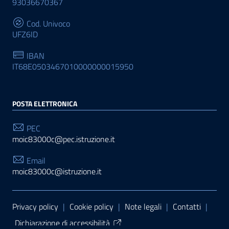
93036670367
Cod. Univoco
UFZ6ID
IBAN
IT68E0503467010000000015950
POSTA ELETTRONICA
PEC
moic83000c@pec.istruzione.it
Email
moic83000c@istruzione.it
Sezione Link Utili
Privacy policy
|
Cookie policy
|
Note legali
|
Contatti
|
Dichiarazione di accessibilità