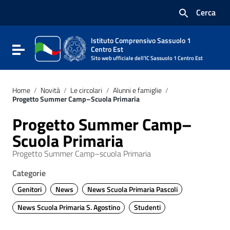
Vai ai contenuti
Cerca
Vai al menu di navigazione
Vai al footer
Istituto Comprensivo Sassuolo 1
Attiva / disattiva la navigazione
Centro Est
Sito web ufficiale dell'IC Sassuolo 1 Centro Est
Home
/
Novità
/
Le circolari
/
Alunni e famiglie
/
Progetto Summer Camp–Scuola Primaria
Progetto Summer Camp–
Scuola Primaria
Progetto Summer Camp–scuola Primaria
Categorie
Genitori
News
News Scuola Primaria Pascoli
News Scuola Primaria S. Agostino
Studenti