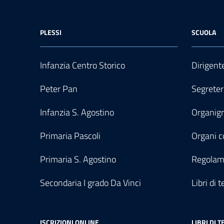
PLESSI
SCUOLA
Infanzia Centro Storico
Dirigent
Peter Pan
Segreter
Infanzia S. Agostino
Organi
Primaria Pascoli
Organi co
Primaria S. Agostino
Regolam
Secondaria I grado Da Vinci
Libri di t
ISCRIZIONI ONLINE
LIBRI DI T