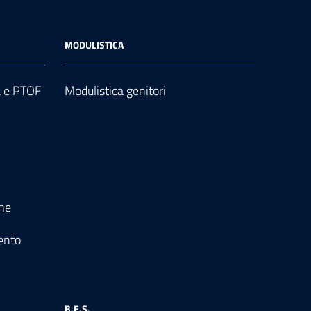
MODULISTICA
a e PTOF
Modulistica genitori
one
ento
B.E.S.