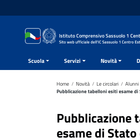
Vai ai contenuti
Vai al menu di navigazione
Vai al footer
Istituto Comprensivo Sassuolo 1 Cent
Sito web ufficiale dell'IC Sassuolo 1 Centro Es
Scuola
Servizi
Novità
D
Home
/
Novità
/
Le circolari
/
Alunni 
Pubblicazione tabelloni esiti esame di 
Pubblicazione t
esame di Stato 