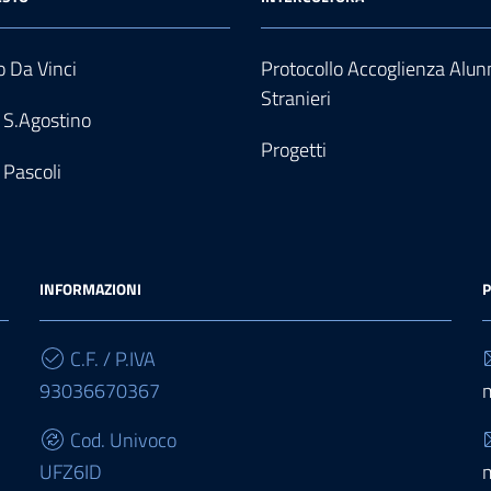
 Da Vinci
Protocollo Accoglienza Alun
Stranieri
 S.Agostino
Progetti
 Pascoli
INFORMAZIONI
P
C.F. / P.IVA
93036670367
Cod. Univoco
UFZ6ID