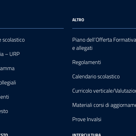
ALTRO
e scolastico
Piano dell’Offerta Formativ
e allegati
ia – URP
Regolamenti
gramma
Calendario scolastico
llegiali
Curricolo verticale/Valutazi
enti
Materiali corsi di aggiornam
esto
Prove Invalsi
ESTO
INTERCULTURA