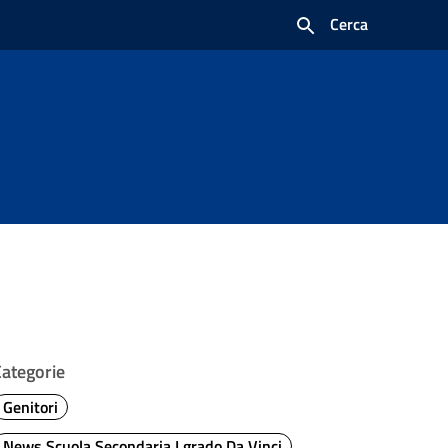
Cerca
Categorie
Genitori
News Scuola Secondaria I grado Da Vinci