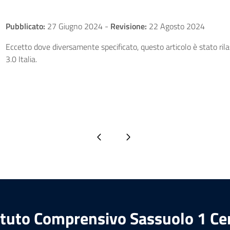
Pubblicato:
27 Giugno 2024
-
Revisione:
22 Agosto 2024
Eccetto dove diversamente specificato, questo articolo è stato ri
3.0 Italia.
Pagina precedente
Pagina successiva
ituto Comprensivo Sassuolo 1 Ce