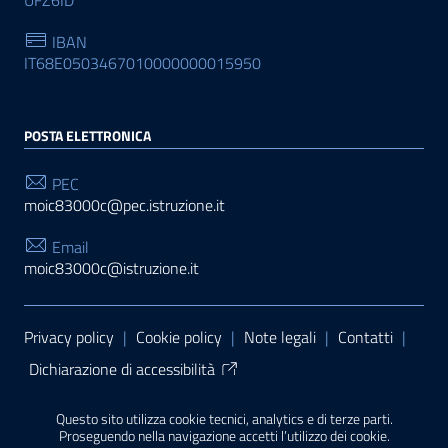
UFZ6ID
IBAN
IT68E0503467010000000015950
POSTA ELETTRONICA
PEC
moic83000c@pec.istruzione.it
Email
moic83000c@istruzione.it
Sezione Link Utili
Privacy policy
|
Cookie policy
|
Note legali
|
Contatti
|
Dichiarazione di accessibilità
Tema grafico
ItaliaWP2
| Basato sul
Prototipo per siti
Questo sito utilizza cookie tecnici, analytics e di terze parti.
PA di AgID
| Realizzato con
WordPress
da
Proseguendo nella navigazione accetti l’utilizzo dei cookie.