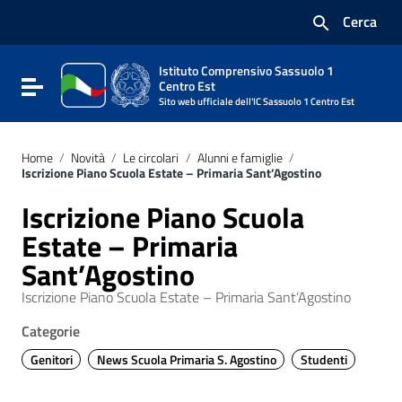
Vai ai contenuti
Cerca
Vai al menu di navigazione
Vai al footer
Istituto Comprensivo Sassuolo 1
Attiva / disattiva la navigazione
Centro Est
Sito web ufficiale dell'IC Sassuolo 1 Centro Est
Home
/
Novità
/
Le circolari
/
Alunni e famiglie
/
Iscrizione Piano Scuola Estate – Primaria Sant’Agostino
Iscrizione Piano Scuola
Estate – Primaria
Sant’Agostino
Iscrizione Piano Scuola Estate – Primaria Sant’Agostino
Categorie
Genitori
News Scuola Primaria S. Agostino
Studenti