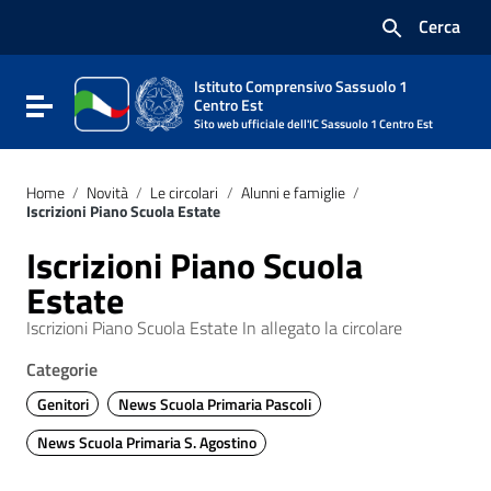
Vai ai contenuti
Cerca
Vai al menu di navigazione
Vai al footer
Istituto Comprensivo Sassuolo 1
Attiva / disattiva la navigazione
Centro Est
Sito web ufficiale dell'IC Sassuolo 1 Centro Est
Home
/
Novità
/
Le circolari
/
Alunni e famiglie
/
Iscrizioni Piano Scuola Estate
Iscrizioni Piano Scuola
Estate
Iscrizioni Piano Scuola Estate In allegato la circolare
Categorie
Genitori
News Scuola Primaria Pascoli
News Scuola Primaria S. Agostino