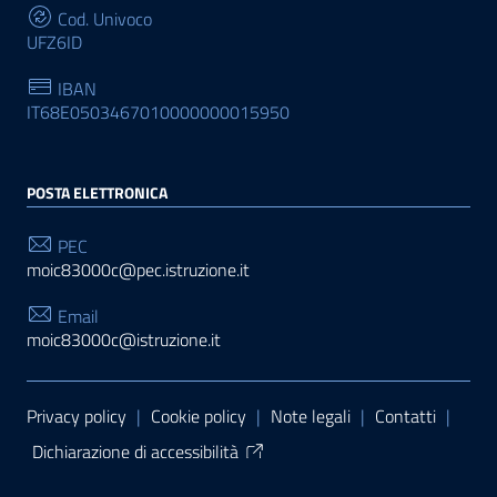
Cod. Univoco
UFZ6ID
IBAN
IT68E0503467010000000015950
POSTA ELETTRONICA
PEC
moic83000c@pec.istruzione.it
Email
moic83000c@istruzione.it
Sezione Link Utili
Privacy policy
|
Cookie policy
|
Note legali
|
Contatti
|
Dichiarazione di accessibilità
Tema grafico
ItaliaWP2
| Basato sul
Prototipo per siti