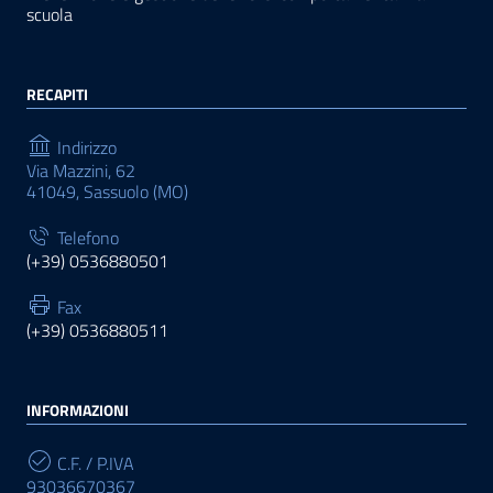
scuola
RECAPITI
Indirizzo
Via Mazzini, 62
41049, Sassuolo (MO)
Telefono
(+39) 0536880501
Fax
(+39) 0536880511
INFORMAZIONI
C.F. / P.IVA
93036670367