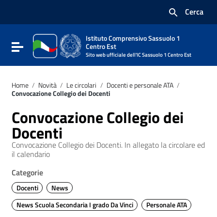
Vai ai contenuti
Cerca
Vai al menu di navigazione
Vai al footer
Istituto Comprensivo Sassuolo 1
Attiva / disattiva la navigazione
Centro Est
Sito web ufficiale dell'IC Sassuolo 1 Centro Est
Home
/
Novità
/
Le circolari
/
Docenti e personale ATA
/
Convocazione Collegio dei Docenti
Convocazione Collegio dei
Docenti
Convocazione Collegio dei Docenti. In allegato la circolare ed
il calendario
Categorie
Docenti
News
News Scuola Secondaria I grado Da Vinci
Personale ATA