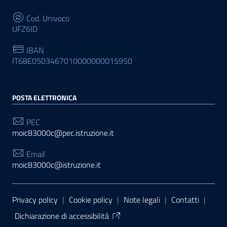
Cod. Univoco
UFZ6ID
IBAN
IT68E0503467010000000015950
POSTA ELETTRONICA
PEC
moic83000c@pec.istruzione.it
Email
moic83000c@istruzione.it
Sezione Link Utili
Privacy policy
|
Cookie policy
|
Note legali
|
Contatti
|
Dichiarazione di accessibilità