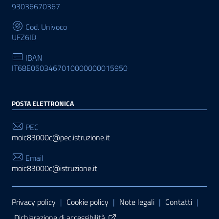
93036670367
Cod. Univoco
UFZ6ID
IBAN
IT68E0503467010000000015950
POSTA ELETTRONICA
PEC
moic83000c@pec.istruzione.it
Email
moic83000c@istruzione.it
Sezione Link Utili
Privacy policy
|
Cookie policy
|
Note legali
|
Contatti
|
Dichiarazione di accessibilità