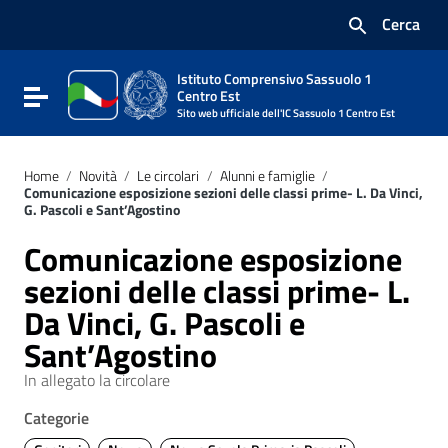
Vai ai contenuti
Cerca
Vai al menu di navigazione
Vai al footer
Istituto Comprensivo Sassuolo 1
Attiva / disattiva la navigazione
Centro Est
Sito web ufficiale dell'IC Sassuolo 1 Centro Est
Home
/
Novità
/
Le circolari
/
Alunni e famiglie
/
Comunicazione esposizione sezioni delle classi prime- L. Da Vinci,
G. Pascoli e Sant’Agostino
Comunicazione esposizione
sezioni delle classi prime- L.
Da Vinci, G. Pascoli e
Sant’Agostino
In allegato la circolare
Categorie