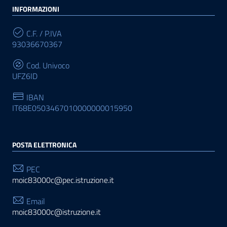
INFORMAZIONI
C.F. / P.IVA
93036670367
Cod. Univoco
UFZ6ID
IBAN
IT68E0503467010000000015950
POSTA ELETTRONICA
PEC
moic83000c@pec.istruzione.it
Email
moic83000c@istruzione.it