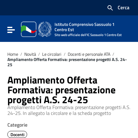
Vai ai contenuti
Cerca
Vai al menu di navigazione
Vai al footer
Istituto Comprensivo Sassuolo 1
Attiva / disattiva la navigazione
Centro Est
Sito web ufficiale dell'IC Sassuolo 1 Centro Est
Home
/
Novità
/
Le circolari
/
Docenti e personale ATA
/
Ampliamento Offerta Formativa: presentazione progetti A.S. 24-
25
Ampliamento Offerta
Formativa: presentazione
progetti A.S. 24-25
Ampliamento Offerta Formativa: presentazione progetti A.S.
24-25. In allegato la circolare e la scheda progetto
Categorie
Docenti