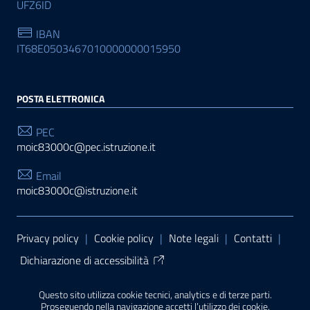
UFZ6ID
IBAN
IT68E0503467010000000015950
POSTA ELETTRONICA
PEC
moic83000c@pec.istruzione.it
Email
moic83000c@istruzione.it
Sezione Link Utili
Privacy policy
|
Cookie policy
|
Note legali
|
Contatti
|
Dichiarazione di accessibilità
Tema grafico
ItaliaWP2
| Basato sul
Prototipo per siti
Questo sito utilizza cookie tecnici, analytics e di terze parti.
PA di AgID
| Realizzato con
WordPress
da
Proseguendo nella navigazione accetti l’utilizzo dei cookie.