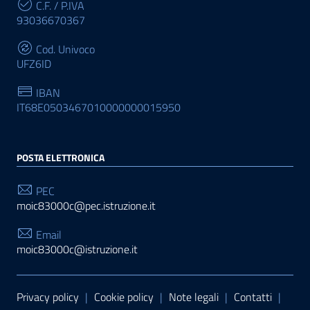
C.F. / P.IVA
93036670367
Cod. Univoco
UFZ6ID
IBAN
IT68E0503467010000000015950
POSTA ELETTRONICA
PEC
moic83000c@pec.istruzione.it
Email
moic83000c@istruzione.it
Sezione Link Utili
Privacy policy
|
Cookie policy
|
Note legali
|
Contatti
|