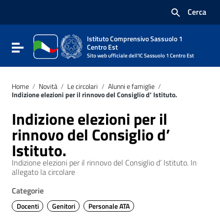
Vai ai contenuti
Cerca
Vai al menu di navigazione
Vai al footer
Istituto Comprensivo Sassuolo 1
Attiva / disattiva la navigazione
Centro Est
Sito web ufficiale dell'IC Sassuolo 1 Centro Est
Home
/
Novità
/
Le circolari
/
Alunni e famiglie
/
Indizione elezioni per il rinnovo del Consiglio d’ Istituto.
Indizione elezioni per il
rinnovo del Consiglio d’
Istituto.
Indizione elezioni per il rinnovo del Consiglio d’ Istituto. In
allegato la circolare
Categorie
Docenti
Genitori
Personale ATA