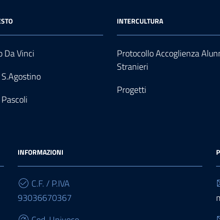
ESTO
INTERCULTURA
 Da Vinci
Protocollo Accoglienza Alun
Stranieri
 S.Agostino
Progetti
 Pascoli
INFORMAZIONI
P
C.F. / P.IVA
93036670367
Cod. Univoco