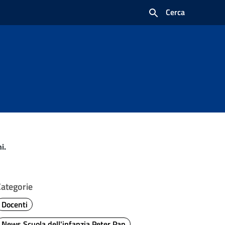
Cerca
i.
Categorie
Docenti
News Scuola dell'infanzia Peter Pan