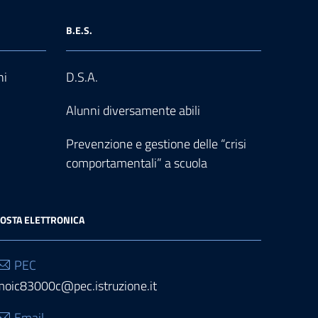
B.E.S.
ni
D.S.A.
Alunni diversamente abili
Prevenzione e gestione delle “crisi
comportamentali” a scuola
OSTA ELETTRONICA
PEC
moic83000c@pec.istruzione.it
Email