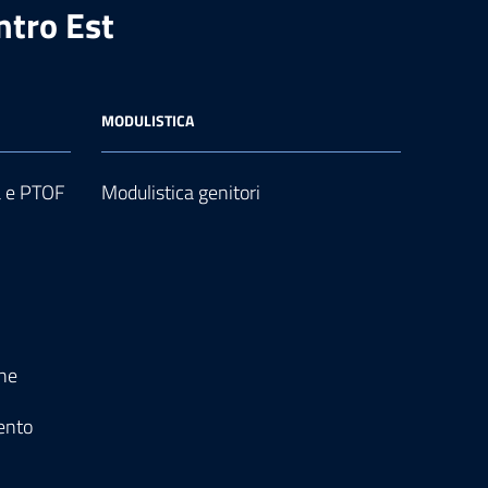
ntro Est
MODULISTICA
a e PTOF
Modulistica genitori
one
ento