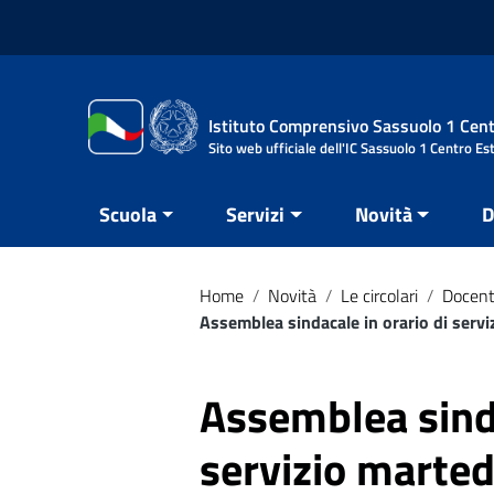
Vai ai contenuti
Vai al menu di navigazione
Vai al footer
Istituto Comprensivo Sassuolo 1 Cent
Sito web ufficiale dell'IC Sassuolo 1 Centro Es
Scuola
Servizi
Novità
D
Home
/
Novità
/
Le circolari
/
Docent
Assemblea sindacale in orario di servi
Assemblea sinda
servizio marted