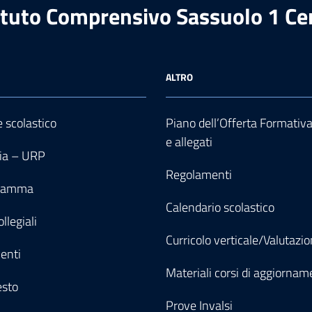
ituto Comprensivo Sassuolo 1 Ce
ALTRO
e scolastico
Piano dell’Offerta Formativ
e allegati
ia – URP
Regolamenti
gramma
Calendario scolastico
llegiali
Curricolo verticale/Valutazi
enti
Materiali corsi di aggiornam
esto
Prove Invalsi