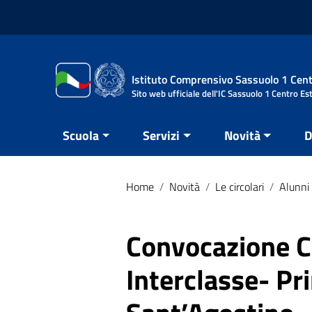
Vai ai contenuti
Vai al menu di navigazione
Vai al footer
Istituto Comprensivo Sassuolo 1 Cent
Sito web ufficiale dell'IC Sassuolo 1 Centro Es
Scuola
Servizi
Novità
D
Home
/
Novità
/
Le circolari
/
Alunni 
Convocazione Co
Interclasse- Pri