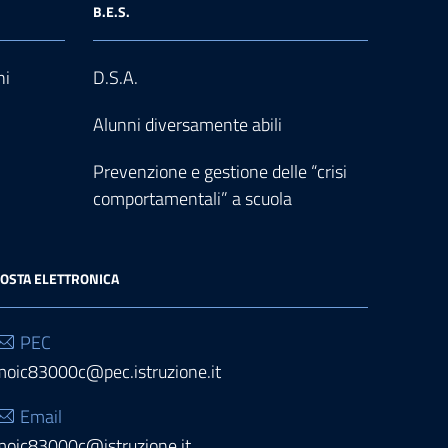
B.E.S.
ni
D.S.A.
Alunni diversamente abili
Prevenzione e gestione delle “crisi
comportamentali” a scuola
OSTA ELETTRONICA
PEC
moic83000c@pec.istruzione.it
Email
moic83000c@istruzione.it