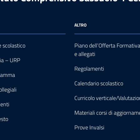
ALTRO
e scolastico
Piano dell’Offerta Formativ
e allegati
ia – URP
Regolamenti
gramma
Calendario scolastico
llegiali
Curricolo verticale/Valutazi
enti
Materiali corsi di aggiornam
esto
Prove Invalsi