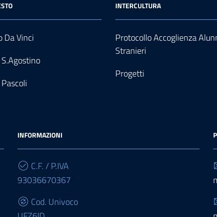
ESTO
INTERCULTURA
 Da Vinci
Protocollo Accoglienza Alun
Stranieri
 S.Agostino
Progetti
 Pascoli
INFORMAZIONI
P
C.F. / P.IVA
93036670367
Cod. Univoco
UFZ6ID