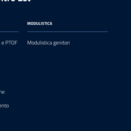
MODULISTICA
a e PTOF
Modulistica genitori
one
ento