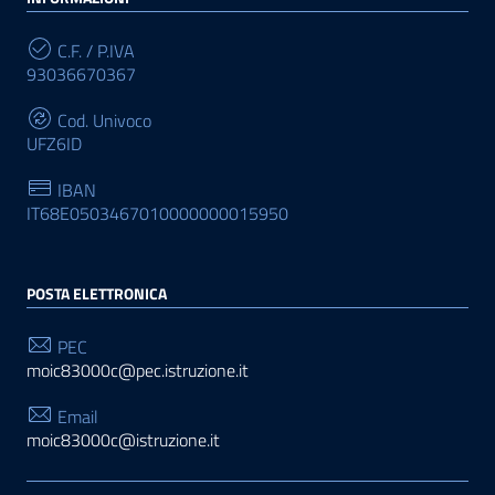
C.F. / P.IVA
93036670367
Cod. Univoco
UFZ6ID
IBAN
IT68E0503467010000000015950
POSTA ELETTRONICA
PEC
moic83000c@pec.istruzione.it
Email
moic83000c@istruzione.it