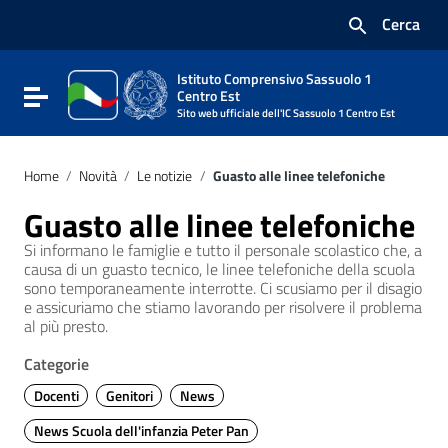
Vai ai contenuti
Cerca
Vai al menu di navigazione
Vai al footer
Istituto Comprensivo Sassuolo 1
Attiva / disattiva la navigazione
Centro Est
Sito web ufficiale dell'IC Sassuolo 1 Centro Est
Home
/
Novità
/
Le notizie
/
Guasto alle linee telefoniche
Guasto alle linee telefoniche
Si informano le famiglie e tutto il personale scolastico che, a
causa di un guasto tecnico, le linee telefoniche della scuola
sono temporaneamente interrotte. Ci scusiamo per il disagio
e assicuriamo che stiamo lavorando per risolvere il problema
al più presto.
Categorie
Docenti
Genitori
News
News Scuola dell'infanzia Peter Pan