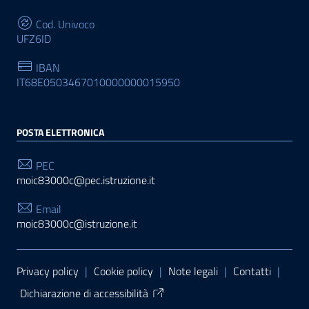
Cod. Univoco
UFZ6ID
IBAN
IT68E0503467010000000015950
POSTA ELETTRONICA
PEC
moic83000c@pec.istruzione.it
Email
moic83000c@istruzione.it
Sezione Link Utili
Privacy policy
|
Cookie policy
|
Note legali
|
Contatti
|
Dichiarazione di accessibilità