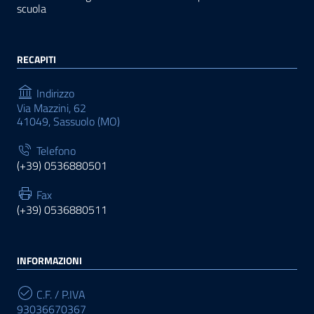
scuola
RECAPITI
Indirizzo
Via Mazzini, 62
41049, Sassuolo (MO)
Telefono
(+39) 0536880501
Fax
(+39) 0536880511
INFORMAZIONI
C.F. / P.IVA
93036670367