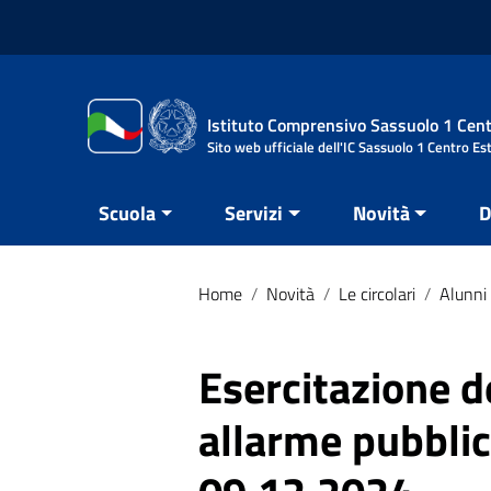
Vai ai contenuti
Vai al menu di navigazione
Vai al footer
Istituto Comprensivo Sassuolo 1 Cent
Sito web ufficiale dell'IC Sassuolo 1 Centro Es
Scuola
Servizi
Novità
D
Home
/
Novità
/
Le circolari
/
Alunni 
Esercitazione d
allarme pubblic