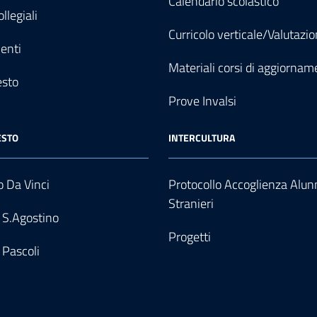
Calendario scolastico
llegiali
Curricolo verticale/Valutazi
enti
Materiali corsi di aggiornam
esto
Prove Invalsi
ESTO
INTERCULTURA
 Da Vinci
Protocollo Accoglienza Alun
Stranieri
 S.Agostino
Progetti
 Pascoli