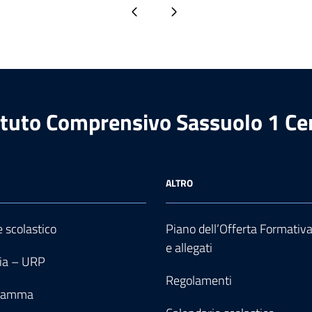
Pagina precedente
Pagina successiva
ituto Comprensivo Sassuolo 1 Ce
ALTRO
e scolastico
Piano dell’Offerta Formativ
e allegati
ia – URP
Regolamenti
gramma