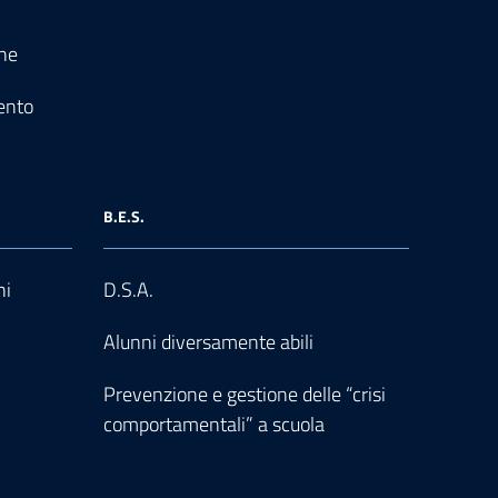
one
ento
B.E.S.
ni
D.S.A.
Alunni diversamente abili
Prevenzione e gestione delle “crisi
comportamentali” a scuola