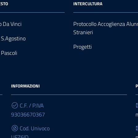
ESTO
INTERCULTURA
 Da Vinci
Protocollo Accoglienza Alun
Stranieri
 S.Agostino
Progetti
 Pascoli
INFORMAZIONI
P
C.F. / P.IVA
93036670367
Cod. Univoco
UFZ6ID