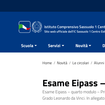
Vai ai contenuti
Vai al menu di navigazione
Vai al footer
Istituto Comprensivo Sassuolo 1 Cent
Sito web ufficiale dell'IC Sassuolo 1 Centro Es
Scuola
Servizi
Novità
D
Home
/
Novità
/
Le circolari
/
Alunni 
Esame Eipass –
Esame Eipass – quarto modulo – Pri
Grado Leonardo da Vinci. In allegato 