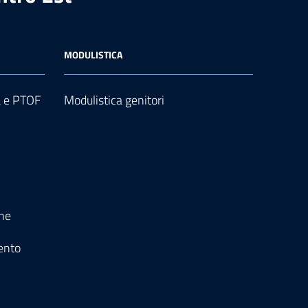
MODULISTICA
a e PTOF
Modulistica genitori
one
ento