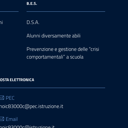
B.E.S.
ni
D.S.A.
Alunni diversamente abili
Prevenzione e gestione delle “crisi
comportamentali” a scuola
OSTA ELETTRONICA
PEC
moic83000c@pec.istruzione.it
Email
moic83000c@istruzione.it