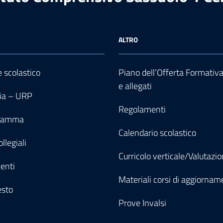
ALTRO
e scolastico
Piano dell’Offerta Formativ
e allegati
ia – URP
Regolamenti
gramma
Calendario scolastico
llegiali
Curricolo verticale/Valutazi
enti
Materiali corsi di aggiornam
esto
Prove Invalsi