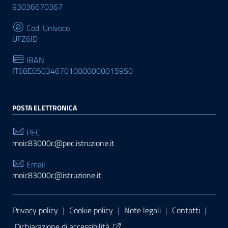
93036670367
Cod. Univoco
UFZ6ID
IBAN
IT68E0503467010000000015950
POSTA ELETTRONICA
PEC
moic83000c@pec.istruzione.it
Email
moic83000c@istruzione.it
Sezione Link Utili
Privacy policy
|
Cookie policy
|
Note legali
|
Contatti
|
Dichiarazione di accessibilità