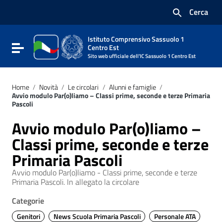
Vai ai contenuti
Cerca
Vai al menu di navigazione
Vai al footer
Istituto Comprensivo Sassuolo 1
Attiva / disattiva la navigazione
Centro Est
Sito web ufficiale dell'IC Sassuolo 1 Centro Est
Home
/
Novità
/
Le circolari
/
Alunni e famiglie
/
Avvio modulo Par(o)liamo – Classi prime, seconde e terze Primaria
Pascoli
Avvio modulo Par(o)liamo –
Classi prime, seconde e terze
Primaria Pascoli
Avvio modulo Par(o)liamo - Classi prime, seconde e terze
Primaria Pascoli. In allegato la circolare
Categorie
Genitori
News Scuola Primaria Pascoli
Personale ATA