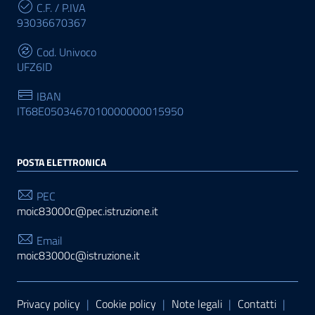
C.F. / P.IVA
93036670367
Cod. Univoco
UFZ6ID
IBAN
IT68E0503467010000000015950
POSTA ELETTRONICA
PEC
moic83000c@pec.istruzione.it
Email
moic83000c@istruzione.it
Sezione Link Utili
Privacy policy
|
Cookie policy
|
Note legali
|
Contatti
|