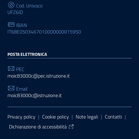
Cod. Univoco
UFZ6ID
IBAN
IT68E0503467010000000015950
POSTA ELETTRONICA
PEC
moic83000c@pec.istruzione.it
Email
moic83000c@istruzione.it
Sezione Link Utili
Privacy policy
|
Cookie policy
|
Note legali
|
Contatti
|
Dichiarazione di accessibilità
Tema grafico
ItaliaWP2
| Basato sul
Prototipo per siti