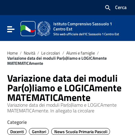
Vai ai contenuti
Cerca
Vai al menu di navigazione
Vai al footer
Istituto Comprensivo Sassuolo 1
Attiva / disattiva la navigazione
Centro Est
Sito web ufficiale dell'IC Sassuolo 1 Centro Est
Home
/
Novità
/
Le circolari
/
Alunni e famiglie
/
Variazione data dei moduli Par(o)liamo e LOGICAmente
MATEMATICAmente
Variazione data dei moduli
Par(o)liamo e LOGICAmente
MATEMATICAmente
Variazione data dei moduli Par(o)liamo e LOGICAmente
MATEMATICAmente. In allegato la circolare
Categorie
Docenti
Genitori
News Scuola Primaria Pascoli