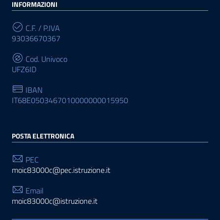
INFORMAZIONI
C.F. / P.IVA
93036670367
Cod. Univoco
UFZ6ID
IBAN
IT68E0503467010000000015950
POSTA ELETTRONICA
PEC
moic83000c@pec.istruzione.it
Email
moic83000c@istruzione.it