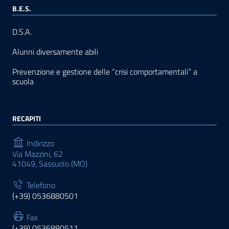
B.E.S.
D.S.A.
Alunni diversamente abili
Prevenzione e gestione delle “crisi comportamentali” a
scuola
RECAPITI
Indirizzo
Via Mazzini, 62
41049, Sassuolo (MO)
Telefono
(+39) 0536880501
Fax
(+39) 0536880511