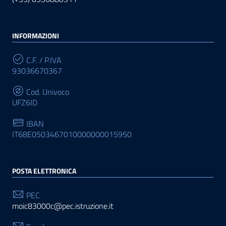
INFORMAZIONI
C.F. / P.IVA
93036670367
Cod. Univoco
UFZ6ID
IBAN
IT68E0503467010000000015950
POSTA ELETTRONICA
PEC
moic83000c@pec.istruzione.it