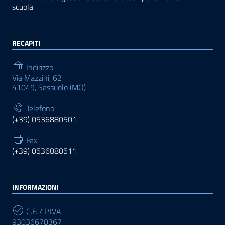
scuola
RECAPITI
Indirizzo
Via Mazzini, 62
41049, Sassuolo (MO)
Telefono
(+39) 0536880501
Fax
(+39) 0536880511
INFORMAZIONI
C.F. / P.IVA
93036670367