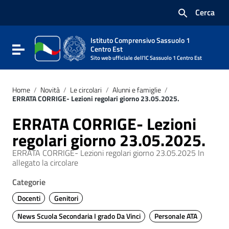
Vai ai contenuti
Cerca
Vai al menu di navigazione
Vai al footer
Istituto Comprensivo Sassuolo 1
Attiva / disattiva la navigazione
Centro Est
Sito web ufficiale dell'IC Sassuolo 1 Centro Est
Home
/
Novità
/
Le circolari
/
Alunni e famiglie
/
ERRATA CORRIGE- Lezioni regolari giorno 23.05.2025.
ERRATA CORRIGE- Lezioni
regolari giorno 23.05.2025.
ERRATA CORRIGE- Lezioni regolari giorno 23.05.2025 In
allegato la circolare
Categorie
Docenti
Genitori
News Scuola Secondaria I grado Da Vinci
Personale ATA