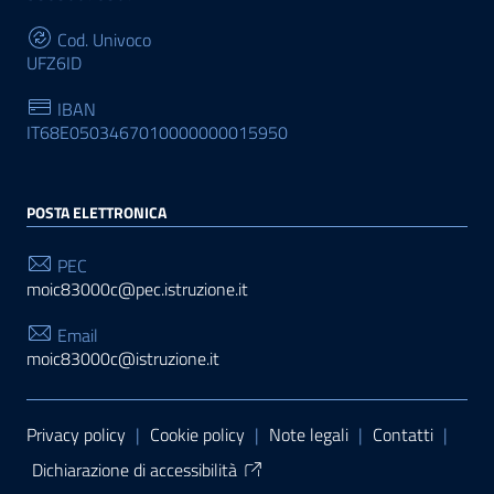
Cod. Univoco
UFZ6ID
IBAN
IT68E0503467010000000015950
POSTA ELETTRONICA
PEC
moic83000c@pec.istruzione.it
Email
moic83000c@istruzione.it
Sezione Link Utili
Privacy policy
|
Cookie policy
|
Note legali
|
Contatti
|
Dichiarazione di accessibilità