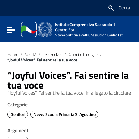
Vai ai contenuti
Cerca
Vai al menu di navigazione
Vai al footer
Istituto Comprensivo Sassuolo 1
Attiva / disattiva la navigazione
Centro Est
Sito web ufficiale dell'IC Sassuolo 1 Centro Est
Home
/
Novità
/
Le circolari
/
Alunni e famiglie
/
“Joyful Voices”. Fai sentire la tua voce
“Joyful Voices”. Fai sentire la
tua voce
“Joyful Voices". Fai sentire la tua voce. In allegato la circolare
Categorie
Genitori
News Scuola Primaria S. Agostino
Argomenti