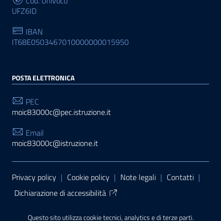
Cod. Univoco
UFZ6ID
IBAN
IT68E0503467010000000015950
POSTA ELETTRONICA
PEC
moic83000c@pec.istruzione.it
Email
moic83000c@istruzione.it
Sezione Link Utili
Privacy policy
|
Cookie policy
|
Note legali
|
Contatti
|
Dichiarazione di accessibilità
Tema grafico
ItaliaWP2
| Basato sul
Prototipo per siti
Questo sito utilizza cookie tecnici, analytics e di terze parti.